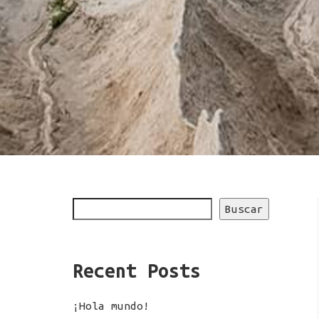
– ¿Quiénes somos?
Somos tu agencia de Comunicación Inter
con 17 años de experiencia en el
Buscar
mercado.
Recent Posts
¡Hola mundo!