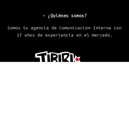
– ¿Quiénes somos?
Somos tu agencia de Comunicación Interna con
17 años de experiencia en el mercado.
Tíbiri-Tábara® 2025 / Derechos Reservados.
Logotipos, marcas, personajes y material relacionado son
propiedad del cliente en cuestión. Se muestra dicho